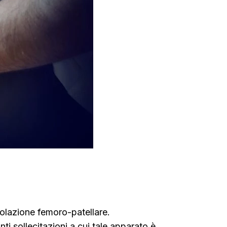
colazione femoro-patellare.
i sollecitazioni a cui tale apparato è