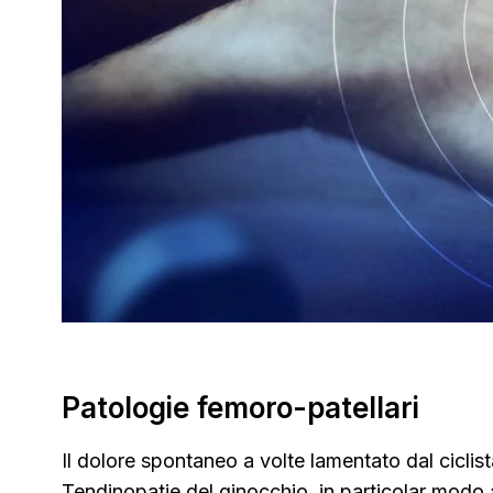
Patologie femoro-patellari
Il dolore spontaneo a volte lamentato dal ciclis
Tendinopatie del ginocchio, in particolar modo a