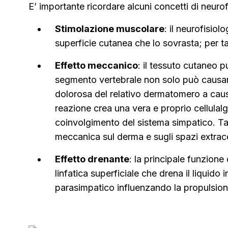
E’ importante ricordare alcuni concetti di neuro
Stimolazione muscolare
: il neurofisio
superficie cutanea che lo sovrasta; per ta
Effetto meccanico
: il tessuto cutaneo p
segmento vertebrale non solo può causare
dolorosa del relativo dermatomero a causa
reazione crea una vera e proprio cellulal
coinvolgimento del sistema simpatico. Tal
meccanica sul derma e sugli spazi extrace
Effetto drenante
: la principale funzione 
linfatica superficiale che drena il liquido
parasimpatico influenzando la propulsione