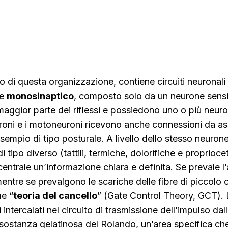
so di questa organizzazione, contiene circuiti neuronali
re
monosinaptico
, composto solo da un neurone sensi
maggior parte dei riflessi e possiedono uno o più neuron
uroni e i motoneuroni ricevono anche connessioni da asso
sempio di tipo posturale. A livello dello stesso neurone
 tipo diverso (tattili, termiche, dolorifiche e proprioce
centrale un’informazione chiara e definita. Se prevale l’a
ntre se prevalgono le scariche delle fibre di piccolo ca
me “
teoria del cancello
” (Gate Control Theory, GCT). L
 intercalati nel circuito di trasmissione dell’impulso da
la sostanza gelatinosa del Rolando, un’area specifica ch