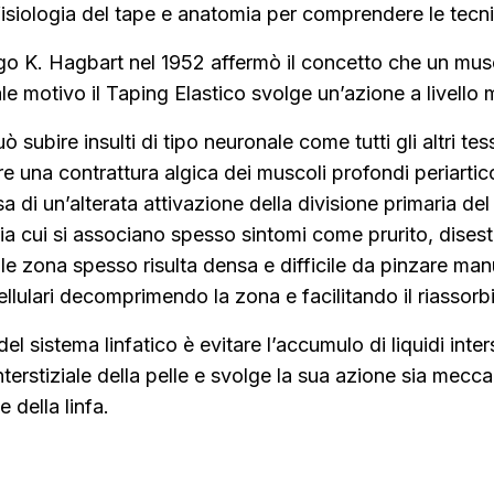
fisiologia del tape e anatomia per comprendere le tecn
logo K. Hagbart nel 1952 affermò il concetto che un mus
le motivo il Taping Elastico svolge un’azione a livello
uò subire insulti di tipo neuronale come tutti gli altri t
 una contrattura algica dei muscoli profondi periarti
 di un’alterata attivazione della divisione primaria del
gia cui si associano spesso sintomi come prurito, dise
e zona spesso risulta densa e difficile da pinzare man
llulari decomprimendo la zona e facilitando il riassor
del sistema linfatico è evitare l’accumulo di liquidi inters
 interstiziale della pelle e svolge la sua azione sia mec
 della linfa.