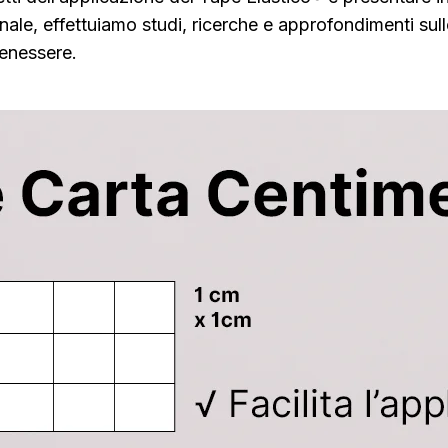
onale, effettuiamo studi, ricerche e approfondimenti s
benessere.