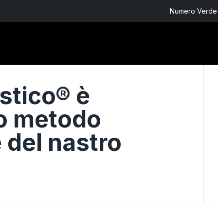
Numero Verde 
stico® è
mo metodo
 del nastro