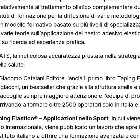
relativamente al trattamento olistico complementare dur
ituti di formazione per la diffusione di varie metodolog
un modello formativo basato su più livelli di specializza
ie teorie sull’applicazione del nastro adesivo elasti
 su ricerca ed esperienza pratica.
TS, la meticolosa accuratezza prestata nella strategia 
lla salute.
Giacomo Catalani Editore, lancia il primo libro Taping 
cchi, un bestseller che grazie alla struttura snella e d
ccoglie sempre maggiore attenzione e l’equipe di profe
rivando a formare oltre 2500 operatori solo in Italia e 
ing Elastico® – Applicazioni nello Sport
, in cui vien
ivello internazionale, viene pubblicato un lavoro che apre
tituto italiano a offrire una formazione avanzata e conne